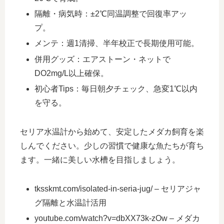
隔離・病気時：±2℃同温調整で回復率アッ
プ。
メンテ：週1清掃、半年校正で長期使用可能。
併用グッズ：エアストーン・ネットで
DO2mg/L以上確保。
初心者Tips：毎日朝夕チェック、急変1℃以内
を守る。
セリア水温計から始めて、安定したメダカ飼育を楽
しんでください。少しの習慣で健康な魚たちが育ち
ます。一緒に美しい水槽を目指しましょう。
tksskmt.com/isolated-in-seria-jug/ – セリアジャ
グ隔離と水温計活用
youtube.com/watch?v=dbXX73k-zOw – メダカ