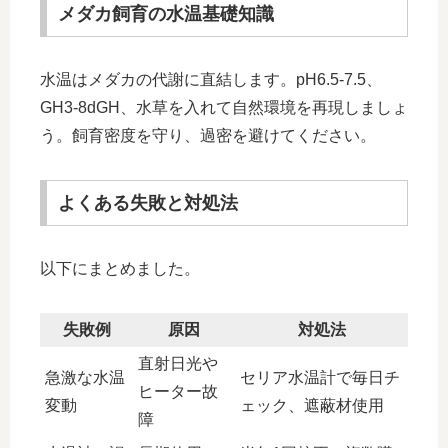
メダカ飼育の水温基礎知識
水温はメダカの代謝に直結します。pH6.5-7.5、
GH3-8dGH、水草を入れて自然環境を再現しましょ
う。飼育密度を守り、過密を避けてください。
よくある失敗と対処法
以下にまとめました。
失敗例
原因
対処法
直射日光や
急激な水温
セリア水温計で毎日チ
ヒーター故
変動
ェック、遮蔽材使用
障