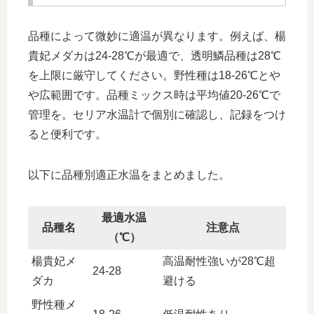
品種によって微妙に適温が異なります。例えば、楊
貴妃メダカは24-28℃が最適で、透明鱗品種は28℃
を上限に厳守してください。野性種は18-26℃とや
や広範囲です。品種ミックス時は平均値20-26℃で
管理を。セリア水温計で個別に確認し、記録をつけ
ると便利です。
以下に品種別適正水温をまとめました。
最適水温
品種名
注意点
（℃）
楊貴妃メ
高温耐性強いが28℃超
24-28
ダカ
避ける
野性種メ