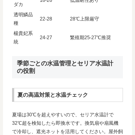
18-26
低温耐性あり
ダカ
透明鱗品
22-28
28℃上限厳守
種
楊貴妃系
24-27
繁殖期25-27℃推奨
統
季節ごとの水温管理とセリア水温計
の役割
夏の高温対策と水温チェック
夏場は30℃を超えやすいので、セリア水温計で
32℃超を検知したら即換水です。換気扇や扇風機
で冷却し、遮光ネットを活用してください。屋外飼