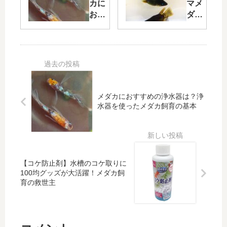
だ
完全
カに
マメ
け
ガイ
おす
ダカ
大
ド：
すめ
の作
き
初心
の浄
り方
く
者で
水器
完全
な
も成
は？
ガイ
ら
功す
浄水
ド｜
な
る成
器を
水温
い
長促
使っ
管理
メダカにおすすめの浄水器は？浄
理
進術
たメ
から
水器を使ったメダカ飼育の基本
由
ダカ
繁
と
飼育
殖・
す
の基
固定
ぐ
本
率ア
に
ップ
【コケ防止剤】水槽のコケ取りに
大
まで
100均グッズが大活躍！メダカ飼
き
育の救世主
く
す
る
方