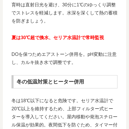
育時は直射日光を避け、30分に1℃のゆっくり調整
でストレスを軽減します。水深を深くして熱の蓄積
を防ぎましょう。
夏は30℃超で換水、セリア水温計で常時監視
DOを保つためエアストーン併用を。pH変動に注意
し、カルキ抜き水で調整です。
冬の低温対策とヒーター併用
冬は18℃以下になると危険です。セリア水温計で
20℃以上を維持するため、上部フィルター式ヒー
ターを導入してください。屋内移動や発泡スチロー
ル保温が効果的。夜間低下を防ぐため、タイマー付