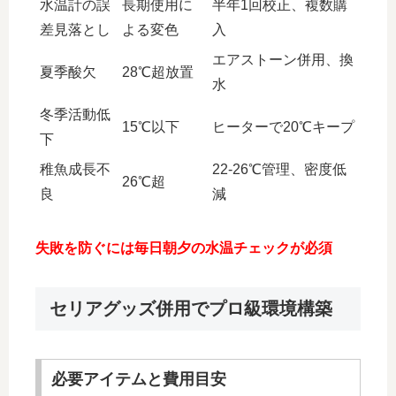
水温計の誤
長期使用に
半年1回校正、複数購
差見落とし
よる変色
入
エアストーン併用、換
夏季酸欠
28℃超放置
水
冬季活動低
15℃以下
ヒーターで20℃キープ
下
稚魚成長不
22-26℃管理、密度低
26℃超
良
減
失敗を防ぐには毎日朝夕の水温チェックが必須
セリアグッズ併用でプロ級環境構築
必要アイテムと費用目安