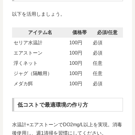
以下を活用しましょう。
アイテム名
価格帯
必須/任意
セリア水温計
100円
必須
エアストーン
100円
必須
浮くネット
100円
任意
ジャグ（隔離用）
100円
任意
メダカ餌
100円
必須
低コストで最適環境の作り方
水温計+エアストーンでDO2mg/L以上を実現。消毒
後使用し、週1清掃を習慣にしてください。