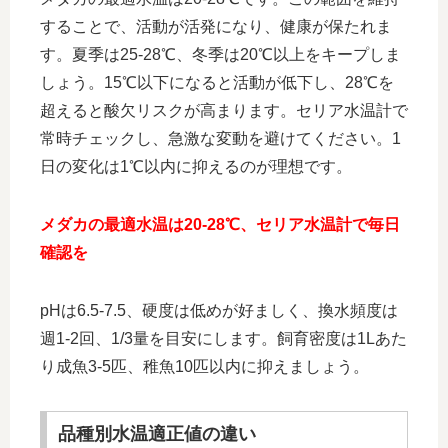
することで、活動が活発になり、健康が保たれま
す。夏季は25-28℃、冬季は20℃以上をキープしま
しょう。15℃以下になると活動が低下し、28℃を
超えると酸欠リスクが高まります。セリア水温計で
常時チェックし、急激な変動を避けてください。1
日の変化は1℃以内に抑えるのが理想です。
メダカの最適水温は20-28℃、セリア水温計で毎日
確認を
pHは6.5-7.5、硬度は低めが好ましく、換水頻度は
週1-2回、1/3量を目安にします。飼育密度は1Lあた
り成魚3-5匹、稚魚10匹以内に抑えましょう。
品種別水温適正値の違い