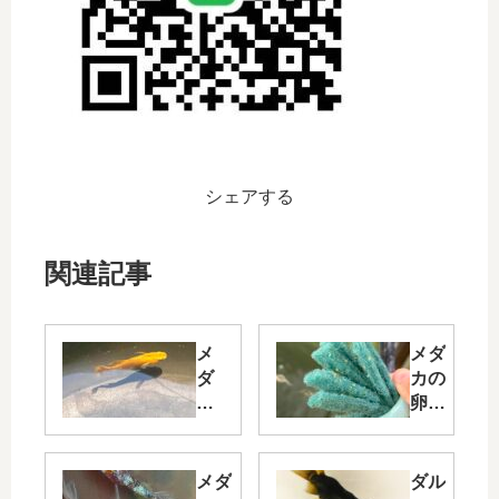
シェアする
関連記事
メ
メダ
ダ
カの
カ
卵産
が
み付
1
けま
匹
での
メダ
ダル