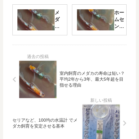
砂
産
を
む？
メ
ホー
掃
産卵
ダ
ムセ
除
時期
カ
ンタ
し
とタ
選
ーで
な
イミ
別
選ぶ
い
ング
の
メダ
で
の基
基
カ容
メ
本
本
器の
ダ
と
最適
カ
室内飼育のメダカの寿命は短い？
重
解：
飼
平均2年から3年、最大5年超を目
要
初心
指せる理由
育
性
者必
は
見の
本
選び
当
方と
に
ポイ
セリアなど、100均の水温計 でメ
可
ント
ダカ飼育を安定させる基本
能
か