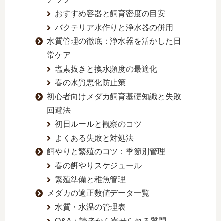
おすすめ容器と飼育密度の目安
バクテリア水作りと浄水器の併用
水質管理の徹底：浄水器を活かした日
常ケア
塩素抜きと換水頻度の最適化
春の水質悪化防止策
初心者向けメダカ飼育基礎知識と失敗
回避法
初日ルールと観察のコツ
よくある失敗と対処法
餌やりと繁殖のコツ：季節別管理
春の餌やりスケジュール
繁殖準備と稚魚管理
メダカの適正数値データ一覧
水質・水温の管理表
Q&A：読者から寄せられる質問