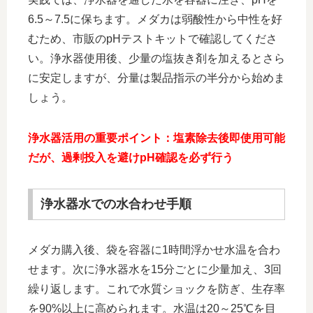
6.5～7.5に保ちます。メダカは弱酸性から中性を好
むため、市販のpHテストキットで確認してくださ
い。浄水器使用後、少量の塩抜き剤を加えるとさら
に安定しますが、分量は製品指示の半分から始めま
しょう。
浄水器活用の重要ポイント：塩素除去後即使用可能
だが、過剰投入を避けpH確認を必ず行う
浄水器水での水合わせ手順
メダカ購入後、袋を容器に1時間浮かせ水温を合わ
せます。次に浄水器水を15分ごとに少量加え、3回
繰り返します。これで水質ショックを防ぎ、生存率
を90%以上に高められます。水温は20～25℃を目