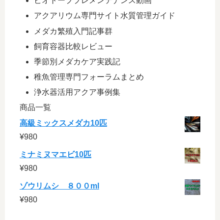
ビオトーププレメンテナンス動画
アクアリウム専門サイト水質管理ガイド
メダカ繁殖入門記事群
飼育容器比較レビュー
季節別メダカケア実践記
稚魚管理専門フォーラムまとめ
浄水器活用アクア事例集
商品一覧
高級ミックスメダカ10匹
¥
980
ミナミヌマエビ10匹
¥
980
ゾウリムシ ８００ml
¥
980