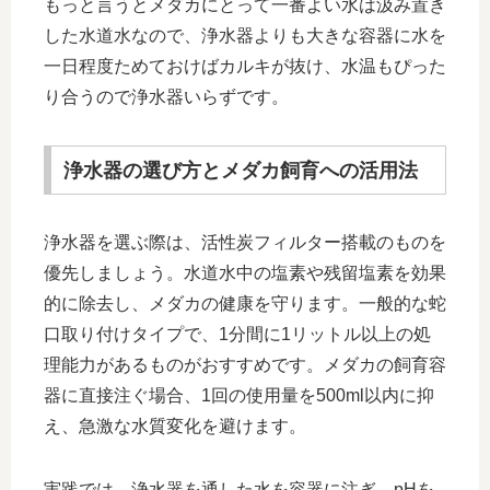
もっと言うとメダカにとって一番よい水は汲み置き
した水道水なので、浄水器よりも大きな容器に水を
一日程度ためておけばカルキが抜け、水温もぴった
り合うので浄水器いらずです。
浄水器の選び方とメダカ飼育への活用法
浄水器を選ぶ際は、活性炭フィルター搭載のものを
優先しましょう。水道水中の塩素や残留塩素を効果
的に除去し、メダカの健康を守ります。一般的な蛇
口取り付けタイプで、1分間に1リットル以上の処
理能力があるものがおすすめです。メダカの飼育容
器に直接注ぐ場合、1回の使用量を500ml以内に抑
え、急激な水質変化を避けます。
実践では、浄水器を通した水を容器に注ぎ、pHを