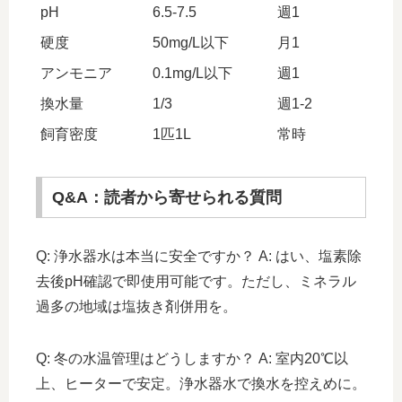
pH
6.5-7.5
週1
硬度
50mg/L以下
月1
アンモニア
0.1mg/L以下
週1
換水量
1/3
週1-2
飼育密度
1匹1L
常時
Q&A：読者から寄せられる質問
Q: 浄水器水は本当に安全ですか？ A: はい、塩素除
去後pH確認で即使用可能です。ただし、ミネラル
過多の地域は塩抜き剤併用を。
Q: 冬の水温管理はどうしますか？ A: 室内20℃以
上、ヒーターで安定。浄水器水で換水を控えめに。