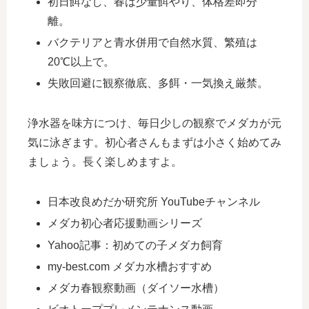
初日餌なし、春は少量餌やり、体格差即分
離。
バクテリアと青水併用で自然水質、繁殖は
20℃以上で。
失敗回避に観察徹底、多餌・一気換え厳禁。
浄水器を味方につけ、毎日少しの観察でメダカが元
気に泳ぎます。初心者さんもまずは小さく始めてみ
ましょう。長く楽しめますよ。
日本改良めだか研究所 YouTubeチャンネル
メダカ初心者応援動画シリーズ
Yahoo記事：初めての子メダカ飼育
my-best.com メダカ水槽おすすめ
メダカ春観察動画（ダイソー水槽）