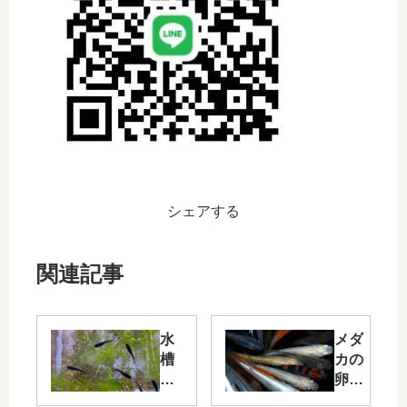
シェアする
関連記事
水
メダ
槽
カの
の
卵は
底
いつ