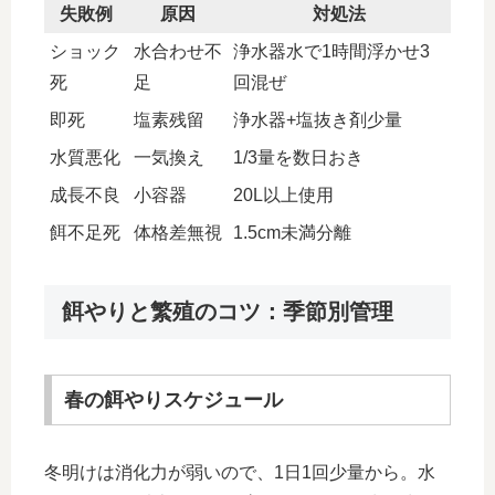
失敗例
原因
対処法
ショック
水合わせ不
浄水器水で1時間浮かせ3
死
足
回混ぜ
即死
塩素残留
浄水器+塩抜き剤少量
水質悪化
一気換え
1/3量を数日おき
成長不良
小容器
20L以上使用
餌不足死
体格差無視
1.5cm未満分離
餌やりと繁殖のコツ：季節別管理
春の餌やりスケジュール
冬明けは消化力が弱いので、1日1回少量から。水