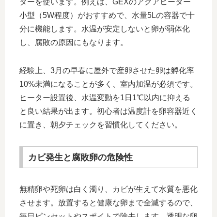
ターを使います。例えば、GEXのアクアヒーター
小型（5W程度）がおすすめで、水量5Lの容器で十
分に機能します。水温が安定しないと卵が弱体化
し、腐敗の原因にもなります。
経験上、3月の早春に屋外で産卵させた卵は孵化率
10%未満になることが多く、室内加温が必須です。
ヒーター設置後、水温変動を1日1℃以内に抑える
と良い結果が出ます。初心者は温度計を卵容器近く
に置き、朝夕チェックを習慣化してください。
カビ発生と腐敗卵の危険性
無精卵や死卵は白く濁り、カビが生えて水質を悪化
させます。放置すると健康な卵まで全滅するので、
毎日ピンセットやスポイトで除去します。透明な卵