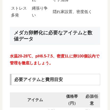
ストレス
縄張り争
隠れ家設置、密度低く
多発
い
メダカ卵孵化に必要なアイテムと数
値データ
水温20-28℃、pH6.5-7.5、密度1Lに卵100個以内で
管理を徹底しましょう。
必要アイテムと費用目安
価格帯
必須/任
アイテム
（円）
意