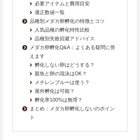
必要アイテムと費用目安
適正数値一覧
品種別メダカ卵孵化の特徴とコツ
人気品種の孵化特性比較
品種別失敗回避アドバイス
メダカ卵孵化Q&A：よくある疑問に答
えます
孵化しない卵はどうする？
親魚と卵の混泳はOK？
メチレンブルーは使う？
屋外孵化は可能？
孵化率100%は無理？
まとめ：メダカ卵孵化しないのポイン
ト