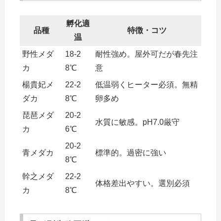
孵化適
品種
特徴・コツ
温
野性メダ
18-2
耐性強め。屋外可だが春先注
カ
8℃
意
楊貴妃メ
22-2
低温弱くヒーター必須。無精
ダカ
8℃
卵多め
琵琶メダ
20-2
水質に敏感。pH7.0厳守
カ
6℃
20-2
青メダカ
標準的。過密に強い
8℃
幹之メダ
22-2
体格差出やすい。選別必須
カ
8℃