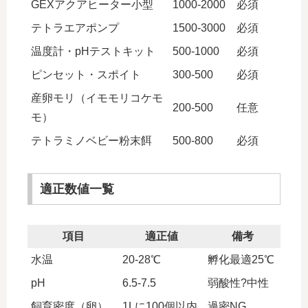
GEXアクアヒーター小型
1000-2000
必須
テトラエアポンプ
1500-3000
必須
温度計・pHテストキット
500-1000
必須
ピンセット・スポイト
300-500
必須
産卵モリ（イモモリコケモ
200-500
任意
モ）
テトラミノベビー粉末餌
500-800
必須
適正数値一覧
項目
適正値
備考
水温
20-28℃
孵化最適25℃
pH
6.5-7.5
弱酸性?中性
飼育密度（卵）
1Lに100個以内
過密NG