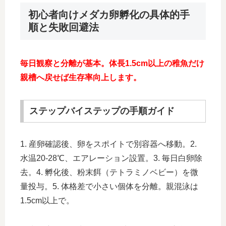
初心者向けメダカ卵孵化の具体的手
順と失敗回避法
毎日観察と分離が基本。体長1.5cm以上の稚魚だけ
親槽へ戻せば生存率向上します。
ステップバイステップの手順ガイド
1. 産卵確認後、卵をスポイトで別容器へ移動。2.
水温20-28℃、エアレーション設置。3. 毎日白卵除
去。4. 孵化後、粉末餌（テトラミノベビー）を微
量投与。5. 体格差で小さい個体を分離。親混泳は
1.5cm以上で。