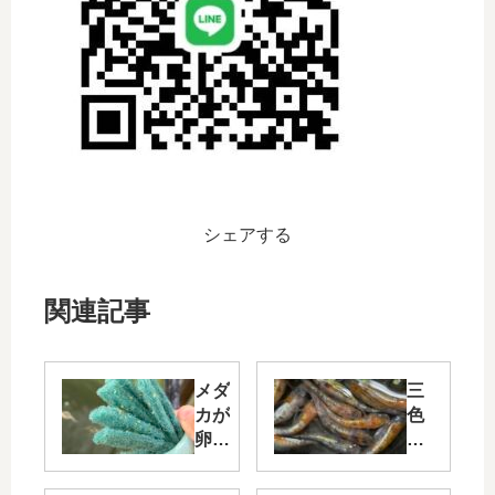
シェアする
関連記事
メダ
三
カが
色
卵を
メ
産ま
ダ
ない
カ