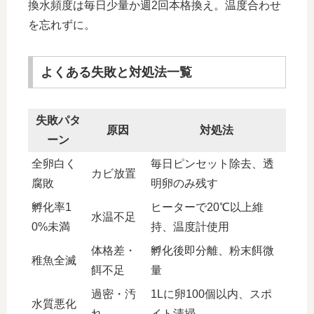
換水頻度は毎日少量か週2回本格換え。温度合わせ
を忘れずに。
よくある失敗と対処法一覧
失敗パタ
原因
対処法
ーン
全卵白く
毎日ピンセット除去、透
カビ放置
腐敗
明卵のみ残す
孵化率1
ヒーターで20℃以上維
水温不足
0%未満
持、温度計使用
体格差・
孵化後即分離、粉末餌微
稚魚全滅
餌不足
量
過密・汚
1Lに卵100個以内、スポ
水質悪化
れ
イト清掃