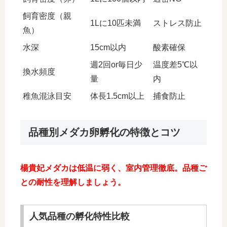
飼育密度（親
1Lに10匹未満
ストレス防止
魚）
水深
15cm以内
酸素確保
週2回or毎日少
温度差5℃以
換水頻度
量
内
稚魚混泳目安
体長1.5cm以上
捕食防止
品種別メダカ卵孵化の特徴とコツ
楊貴妃メダカは低温に弱く、室内管理徹底。品種ご
との耐性を理解しましょう。
人気品種の孵化特性比較