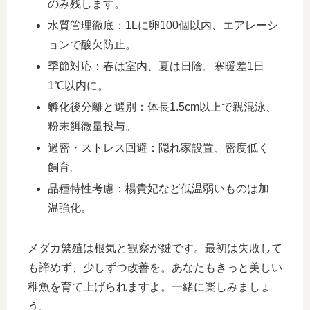
のみ残します。
水質管理徹底：1Lに卵100個以内、エアレーシ
ョンで酸欠防止。
季節対応：春は室内、夏は日陰。寒暖差1日
1℃以内に。
孵化後分離と選別：体長1.5cm以上で親混泳、
粉末餌微量投与。
過密・ストレス回避：隠れ家設置、密度低く
飼育。
品種特性考慮：楊貴妃など低温弱いものは加
温強化。
メダカ繁殖は根気と観察が鍵です。最初は失敗して
も諦めず、少しずつ改善を。あなたもきっと美しい
稚魚を育て上げられますよ。一緒に楽しみましょ
う。