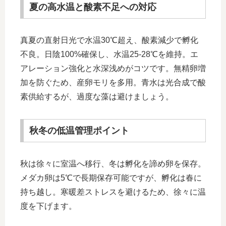
夏の高水温と酸素不足への対応
真夏の直射日光で水温30℃超え、酸素減少で孵化
不良。日陰100%確保し、水温25-28℃を維持。エ
アレーション強化と水深浅めがコツです。無精卵増
加を防ぐため、産卵モリを多用。青水は光合成で酸
素供給するが、過度な藻は避けましょう。
秋冬の低温管理ポイント
秋は徐々に室温へ移行、冬は孵化を諦め卵を保存。
メダカ卵は5℃で長期保存可能ですが、孵化は春に
持ち越し。寒暖差ストレスを避けるため、徐々に温
度を下げます。