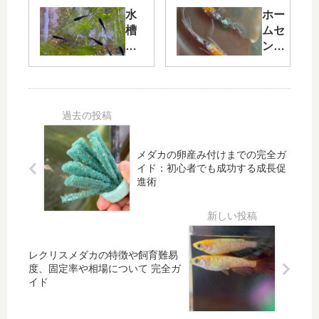
原因
の
水
ホー
と解
色
槽
ムセ
決
が
の
ンタ
策：
出
底
ーで
産卵
な
砂
選ぶ
しな
い
を
メダ
い理
原
掃
カ容
由を
因
除
器の
徹底
と
し
最適
チェ
対
メダカの卵産み付けまでの完全ガ
な
解：
ック
策
イド：初心者でも成功する成長促
い
初心
進術
で
者必
メ
見の
ダ
選び
カ
方と
飼
ポイ
レクリスメダカの特徴や飼育難易
育
ント
度、固定率や相場について 完全ガ
は
イド
本
当